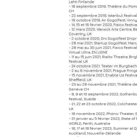
Lahti Finlande
- 18 septembre 2019, Théâtre du Pom
CH
- 22 septembre 2019, Istanbul Festival
- 19 octobre 2019, Air GogolFest, Vinny
- 14, 15 et 16 février 2020, Fisico Festival
- 12 mars 2020, Warwick Arts Centre, Be
Coventry, UK
- 2 octobre 2020, Dni GogolFest Dnipr
- 28 mai 2021, Startup GogolFest, Mari
- 28 mai au 30 juin 2021, Fisico Festival 
Virtual Ultra, EN LIGNE
- 11 au 15 juin 2021, Rialto Theatre, Br
Festival UK
- 24 octobre 2021, Teater im Burgbach
- 2 au 6 novembre 2021, Prague Fringe
- 15 novembre 2021, Enable Us Festival
Sheffield, UK
- 23 au 28 novembre 2021, Théâtre de
Genève CH
- 8, 9 et 10 septembre 2022, Gothenb
Festival, Suède
- 21, 22 et 23 octobre 2022, Colchester
UK
- 18 novembre 2022, Phönix Theater, 
- 31 janvier au 5 février 2023, State of
WORLD, Perth, Australie
- 16, 17 et 18 février 2023, Summer at Q
Auckland, Nouvelle-Zélande