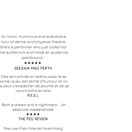
'An ironic, humorous and subversive
hour of dance and physical theatre.
She’s a performer who just looks into
the auditorium and holds an audience
spellbound.'
★★★★★
SEESAW MAG PERTH
'Dès son entrée en scène jusqu’à sa
sortie, le jeu est
teinté d’h
umour et on
e peut s’empêcher de sourire et de se
reconnaître en elle'
R.E.E.L
'Both a dream and a nightmare.... An
absolute masterstroke'
★★★★
THE PEG REVIEW
'Few use their time so inventively'