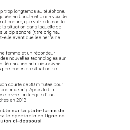
p trop longtemps au téléphone,
ouée en boucle et d'une voix de
re et encore, que votre demande
 la situation dans laquelle se
 le bip sonore’ (titre original:
-t-elle avant que les nerfs ne
une femme et un répondeur
 des nouvelles technologies sur
es démarches administratives
s personnes en situation de
sion courte de 30 minutes pour
Sensemaker' / 'Après le bip
ns sa version longue d’une
ndres en 2018.
ible sur la plate-forme de
z le spectacle en ligne en
outon ci-dessous!