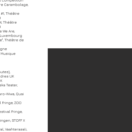
t Competition
tre Carambolage,
 #1, Théâtre
D
4, Théâtre
D
s We Are,
, Luxembourg
ne", Théâtre de
pagne
la Musique
utes),
ondres UK
UK
ska Teater,
Saro-Wiwa, Quai
l Fringe, ZOO
stival Fringe,
ingen, STOFF X
al, Vaahterasali,