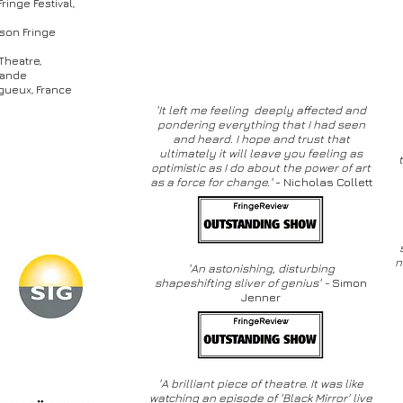
ringe Festival,
lson Fringe
Theatre,
lande
igueux, France
'It left me feeling deeply affected and
pondering everything that I had seen
and heard. I hope and trust that
ultimately it will leave you feeling as
optimistic as I do about the power of art
as a force for change.
'
- Nicholas Collett
n
'An astonishing, disturbing
shapeshifting sliver of genius' -
Simon
Jenner
'A brilliant piece of theatre. It was like
watching an episode of 'Black Mirror' live