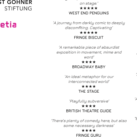
on stage.'
★★★★★
WEST END PENGUINS
'A journey from darkly comic to deeply
discomfiting. Captivating'
★★★★★
FRINGE BISCUIT
'A remarkable piece of absurdist
exposition in movement, mime and
word'
★★★★
BROADWAY BABY
'An ideal metaphor for our
interconnected world'
★★★★
THE STAGE
'
'Playfully subversive'
★★★★
BRITISH THEATRE GUIDE
"
'There's plenty of comedy here, but also
some necessary darkness’
★★★★
FRINGE GURU