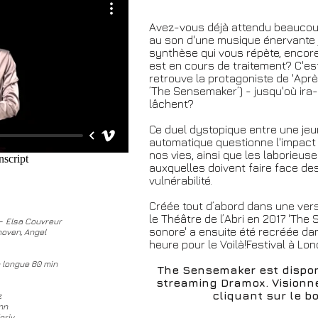
Avez-vous déjà attendu beaucou
au son d'une musique énervante j
synthèse qui vous répète, enco
est en cours de traitement? C'est
retrouve la protagoniste de 'Après
’The Sensemaker’) - jusqu'où ira
lâchent?
Ce duel dystopique entre une je
automatique questionne l'impact
nos vies, ainsi que les laborieus
auxquelles doivent faire face de
vulnérabilité.
Créée tout d’abord dans une ver
le Théâtre de l’Abri en 2017 'The 
-
Elsa Couvreur
sonore' a ensuite été recréée da
hoven, Angel
heure pour le Voilà!Festival à Lo
n longue 60 min
The Sensemaker est dispon
streaming Dramox. Visionne
cliquant sur le b
z
nn
oriv