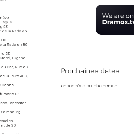
Genève
a Cigüe
rg GE
ur de la Rade en
m UK
 de la Rade en 80
urg GE
o Morel, Lugano
e du Bas, Rue du
Prochaines dates
 de Culture ABC,
re Benno
annoncées prochainement
rfumerie GE
wcase, Lancaster
y, Edimbourg
ctacles,
ait de 20