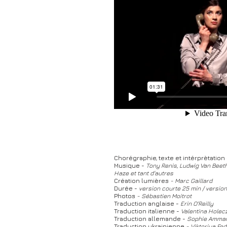
Chorégraphie, texte et intérprètation 
Musique -
Tony Renis, Ludwig Van Beet
Haze et tant d'autres
Création lumières
- Marc Gaillard
Durée -
version courte 25 min / versio
Photos
- Sébastien Moitrot
Traduction anglaise -
Erin O'Reilly
Traduction italienne -
Valentina Holec
Traduction allemande -
Sophie Amma
Traduction ukrainienne
- Viktoriya Fed