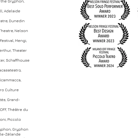
t the Gryphon,
ll, Adelaide
atre, Dunedin
 Theatre, Nelson
Festival, Mengi,
erthur, Theater
ter, Schaffhouse
lacasateatro,
zo Scammacca,
tro Culture
ités, Grand-
n OFF, Théâtre du
oni, Piccolo
 Gryphon, Gryphon
elle-Zélande