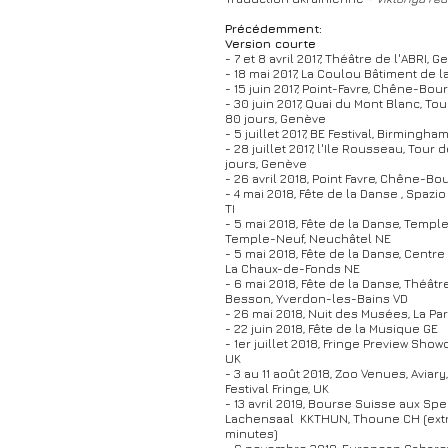
Précédemment:
Version courte
- 7 et 8 avril 2017, Théâtre de l'ABRI, 
- 18 mai 2017, La Coulou Bâtiment de l
- 15 juin 2017, Point-Favre, Chêne-Bou
- 30 juin 2017, Quai du Mont Blanc, To
80 jours, Genève
- 5 juillet 2017, BE Festival, Birmingha
- 28 juillet 2017, l'Ile Rousseau, Tour
jours, Genève
- 26 avril 2018, Point Favre, Chêne-Bo
- 4 mai 2018, Fête de la Danse , Spazi
TI
- 5 mai 2018, Fête de la Danse, Templ
Temple-Neuf, Neuchâtel NE
- 5 mai 2018, Fête de la Danse, Centre
La Chaux-de-Fonds NE
- 6 mai 2018, Fête de la Danse, Théât
Besson, Yverdon-les-Bains VD
- 26 mai 2018, Nuit des Musées, La Pa
- 22 juin 2018, Fête de la Musique GE
- 1er juillet 2018, Fringe Preview Sho
UK
- 3 au 11 août 2018, Zoo Venues, Aviar
Festival Fringe, UK
- 13 avril 2019, Bourse Suisse aux Spe
Lachensaal KKTHUN, Thoune CH (extr
minutes)