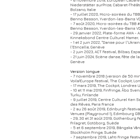
- 6 novembre 2019, European Cabare
Niederstätter surPrize, Cabaret-Théâ
Bolzano, Italie
- 17 juillet 2020, Micro-soirées du TBB
Benno Besson, Yverdon-les-Bains V
- 7 août 2020, Micro-soirées du TBB #
Benno Besson, Yverdon-les-Bains V
- 29 janvier 2022, Plate-forme AWA - A
Kinneksbond Centre Culturel Mamer
- 1 et 2 juin 2022, "Danse pour l'Ukrai
l'Etincelle, Genève
- 2 juin 2023, ACT Festival, Bilbao, Es
- 21 juin 2024, Scène danse, Fête de 
Genève
Version longue
- 7 novembre 2018 (version de 50 min
Voila!Europe Festival, The Cockpit, L
- 17 mars 2019, The Cockpit, Londres 
- 10 et 11 mai 2019, FinFringe, Åbo Sven
Turku, Finlande
- 9 juillet 2019, Centre Culturel Ken 
des Rêves, Paris France
- 2 au 26 août 2019, Edinburgh Festiva
Venues (Playground 1), Edimbourg GB
- 29, 30 et 31 août 2019, Gothenburg Fe
Frilagret, Gotöborg, Suède
- 5 et 6 septembre 2019, Bångska Vån
Stockholm Fringe, Suède
- 7 septembre 2019, Lahti Fringe Festiv