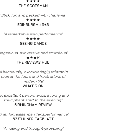
★★★★
THE SCOTSMAN
'Slick, fun and packed with charisma'
★★★★
EDINBURGH 49+3
'A remarkable solo performance'
★★★★
SEEING DANCE
'Ingenious, subversive and scurrilous'
★★★½
THE REVIEWS HUB
'A hilariously, excruciatingly relatable
look at the fears and frustrations of
modern life'
WHAT'S ON
An excellent performance, a funny and
triumphant start to the evening"
BIRMINGHAM REVIEW
Einer hinreissenden Tanzperformance"
BZ/THUNER TAGBLATT
'Amusing and thought-provoking'