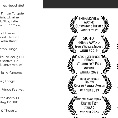
mier, Neuchâtel
 Fringe, Turquie
tsia, Ukraine
, Alba, Italie
st of BE Tour,
o, Ukraine
upol, Ukraine
Alba, Italie -
ighton Fringe
keller, Zoug CH
 Festival CZ
, University of
 la Parfumerie,
urg Fringe
 Fringe Festival,
Steckborn, CH
 Play, FRINGE
, Q Theatre,