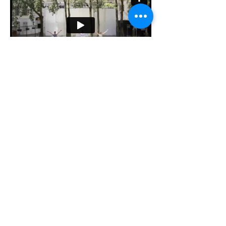
Chorégraphie et interprétation
- Elsa
Couvreur, Iona D'Annunzio, Margaux Monetti.
Musique
- Air Conditionné - Julian Jeiwell,
Fatt Manual et Puma de noël - Herrmutt
Lobby, Beat Box - Art of Noise.
Durée-
15min
Représentation :
- 21 juin 2013 fête de la musique scéne de
l'A.D.C à Genève.